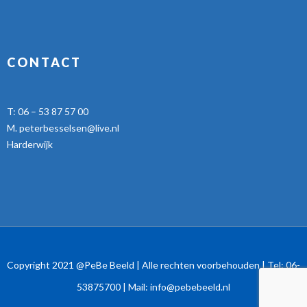
CONTACT
T:
06 – 53 87 57 00
M.
peterbesselsen@live.nl
Harderwijk
Copyright 2021 @PeBe Beeld | Alle rechten voorbehouden | Tel:
06-
53875700
| Mail:
info@pebebeeld.nl